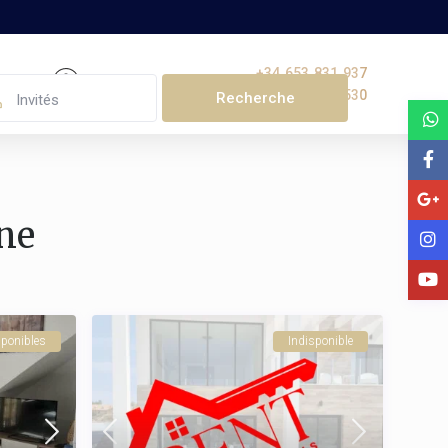
+34 653 831 937
+32 477 210 530
Invités
ne
ponibles
Indisponible