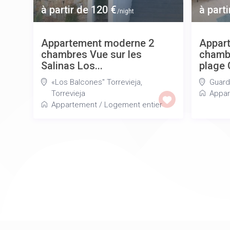
à partir de 120 €
à parti
/night
Appartement moderne 2
Appar
chambres Vue sur les
chambr
Salinas Los...
plage 
«Los Balcones" Torrevieja
,
Guard
Torrevieja
Appar
Appartement
/
Logement entier