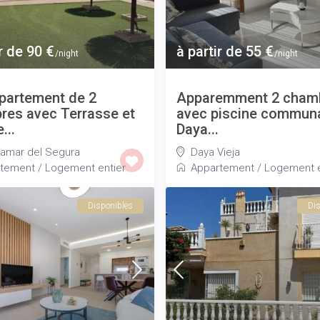
r de 90 €
à partir de 55 €
/night
/night
partement de 2
Apparemment 2 cham
es avec Terrasse et
avec piscine communa
...
Daya...
amar del Segura
Daya Vieja
tement
/
Logement entier
Appartement
/
Logement e
Disponibles
Dis