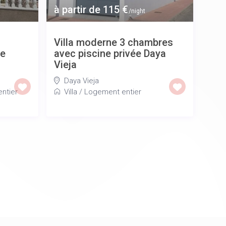
à partir de 115 €
/night
Villa moderne 3 chambres
re
avec piscine privée Daya
Vieja
Daya Vieja
ntier
Villa
/
Logement entier