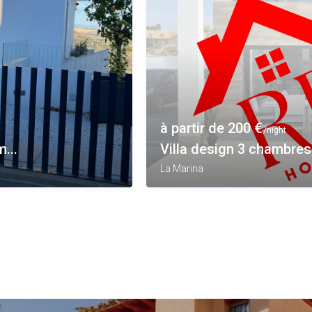
à partir de 200 €
/night
...
Villa design 3 chambres 
La Marina