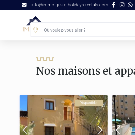
info@immo-gusto-holidays-rentals.com
Locations Saisonnières
Où voulez-vous aller ?
Nos maisons et app
Disponibles