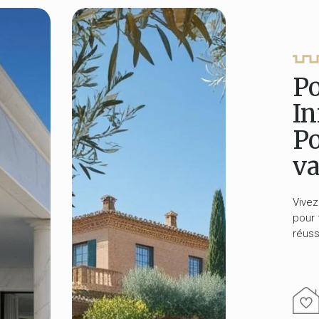
Po
In
Po
v
Vivez
pour 
réuss