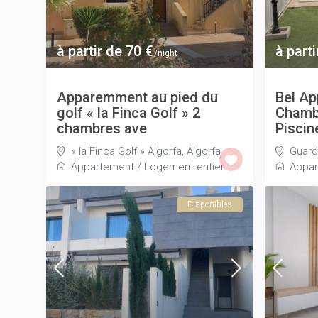
à partir de 70 €
à parti
/night
Apparemment au pied du
Bel Ap
golf « la Finca Golf » 2
Chambr
chambres ave
Piscine
« la Finca Golf » Algorfa
,
Algorfa
Guard
Appartement
/
Logement entier
Appar
Disponibles