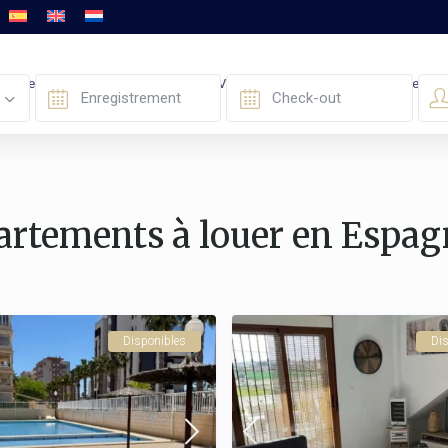
Recherche Avancée
À Acheter / À Vendre
FAQ
Nous Contacter
artements à louer en Espag
Disponibles
Dis