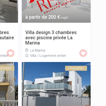
à partir de 200 €
/night
bres
Villa design 3 chambres
utaire
avec piscine privée La
Marina
La Marina
ntier
Villa
/
Logement entier
ponibles
Disponibles