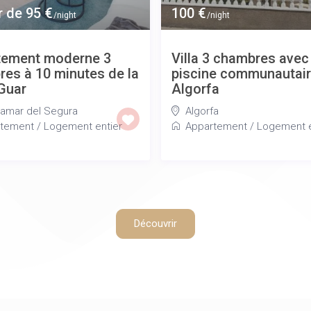
r de 95 €
100 €
/night
/night
tement moderne 3
Villa 3 chambres avec
es à 10 minutes de la
piscine communautai
Guar
Algorfa
amar del Segura
Algorfa
tement
/
Logement entier
Appartement
/
Logement e
Découvrir