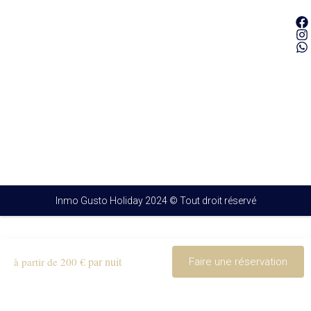
Inmo Gusto Holiday 2024 © Tout droit réservé
par nuit
à partir de 200 €
Faire une réservation
Français
Español
(
Espagnol
)
English
(
Anglais
)