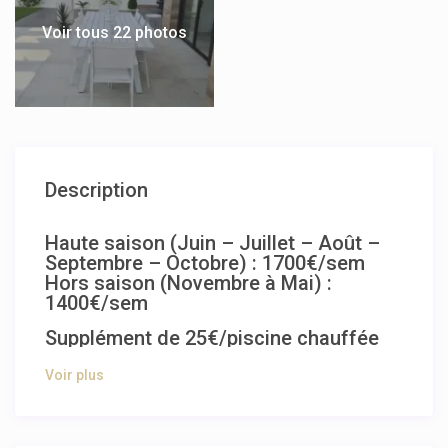
Voir tous 22 photos
Description
Haute saison (Juin – Juillet – Août –
Septembre – Octobre) : 1700€/sem
Hors saison (Novembre à Mai) :
1400€/sem
Supplément de 25€/piscine chauffée
hiver
Nuitée / 245€ toute périodes + charges
Voir plus
: 75€ électricité