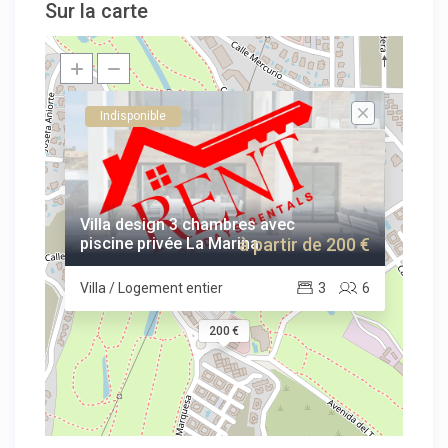
Sur la carte
Indisponible
Villa design 3 chambres avec
piscine privée La Marina
à partir de 200 €
Villa / Logement entier
3
6
200 €