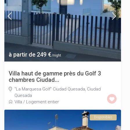
à partir de 249 €
/night
Villa haut de gamme près du Golf 3
chambres Ciudad...
"La Marquesa Golf" Ciudad Quesada
,
Ciudad
Quesada
Villa
/
Logement entier
Disponibles