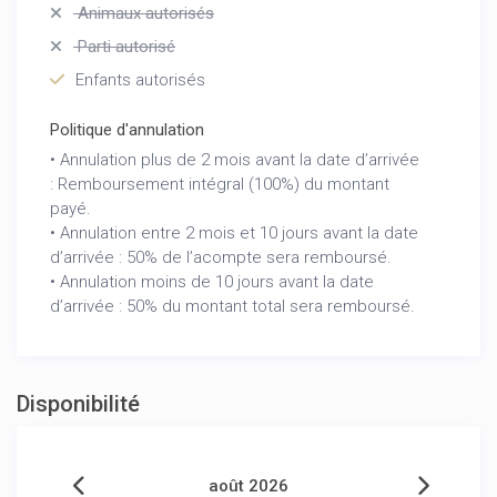
Animaux autorisés
Cette villa est l’endroit parfait pour des vacances
relaxantes et luxueuses en Espagne. Réservez
Parti autorisé
dès maintenant et laissez-vous séduire par le
Enfants autorisés
charme de la Costa Blanca!
Politique d'annulation
• Annulation plus de 2 mois avant la date d’arrivée
: Remboursement intégral (100%) du montant
payé.
• Annulation entre 2 mois et 10 jours avant la date
d’arrivée : 50% de l’acompte sera remboursé.
• Annulation moins de 10 jours avant la date
d’arrivée : 50% du montant total sera remboursé.
Disponibilité
août 2026