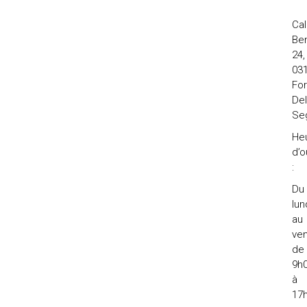
Cal
Ben
24,
031
Fo
Del
Se
He
d’o
:
Du
lun
au
ven
de
9h
à
17