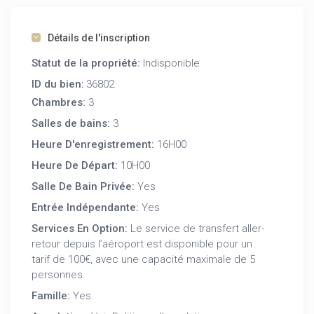
Intérieurs élégants :
Détails de l'inscription
Salon lumineux :
Un salon spacieux et ouvert avec
de grandes baies vitrées donnant sur la terrasse,
Statut de la propriété:
Indisponible
équipé d’un mobilier confortable et d’une décoration
ID du bien:
36802
chic.
Chambres:
3
Cuisine moderne :
Entièrement équipée avec des
appareils électroménagers haut de gamme, idéale
Salles de bains:
3
pour préparer de délicieux repas à savourer en
Heure D'enregistrement:
16H00
intérieur ou sur la terrasse.
Heure De Départ:
10H00
Chambres confortables :
Trois chambres
élégantes, chacune avec un design soigné et des lits
Salle De Bain Privée:
Yes
confortables pour garantir des nuits reposantes. La
Entrée Indépendante:
Yes
chambre principale dispose d’un accès direct à une
terrasse privée.
Services En Option:
Le service de transfert aller-
Salle de bain :
Equipée d’une douche.
retour depuis l’aéroport est disponible pour un
tarif de 100€, avec une capacité maximale de 5
Espaces extérieurs privés :
personnes.
Famille:
Yes
Piscine privée :
Profitez de votre piscine privée pour