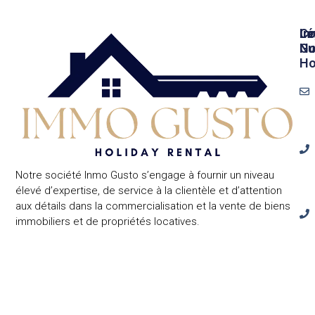
In
Lé
Co
Gu
No
Ho
Notre société Inmo Gusto s’engage à fournir un niveau
élevé d’expertise, de service à la clientèle et d’attention
aux détails dans la commercialisation et la vente de biens
immobiliers et de propriétés locatives.
Cal
Ben
24,
031