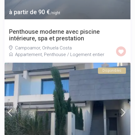
à partir de 90 €
/night
Penthouse moderne avec piscine
intérieure, spa et prestation
Campoamor
,
Orihuela Costa
Appartement
,
Penthouse
/
Logement entier
Disponibles