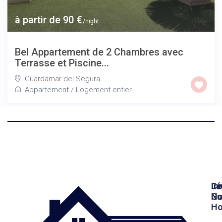
à partir de 90 €
/night
Bel Appartement de 2 Chambres avec
Terrasse et Piscine...
Guardamar del Segura
Appartement
/
Logement entier
In
Lé
Co
Gu
No
Ho