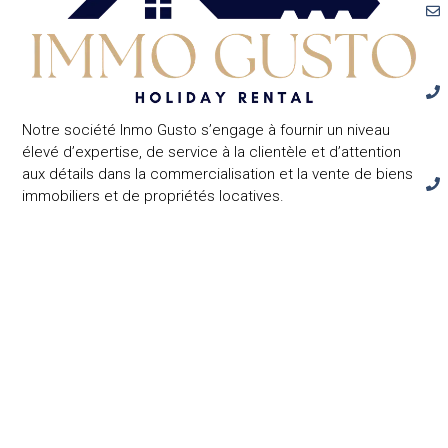
Notre société Inmo Gusto s’engage à fournir un niveau
élevé d’expertise, de service à la clientèle et d’attention
aux détails dans la commercialisation et la vente de biens
immobiliers et de propriétés locatives.
Cal
Ben
24,
031
Fo
Del
Se
He
d’o