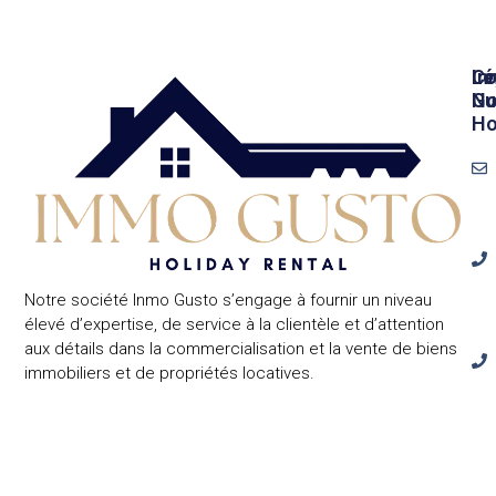
In
Lé
Co
Gu
No
Ho
Notre société Inmo Gusto s’engage à fournir un niveau
élevé d’expertise, de service à la clientèle et d’attention
aux détails dans la commercialisation et la vente de biens
immobiliers et de propriétés locatives.
Cal
Ben
24,