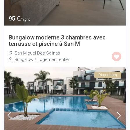
95 €
/night
Bungalow moderne 3 chambres avec
terrasse et piscine à San M
San Miguel Des Salinas
Bungalow
/
Logement entier
Disponibles