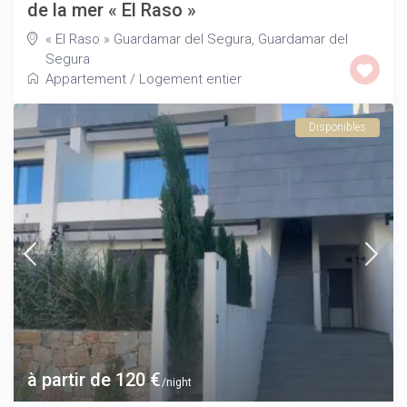
de la mer « El Raso »
« El Raso » Guardamar del Segura
,
Guardamar del
Segura
Appartement
/
Logement entier
Disponibles
à partir de 120 €
/night