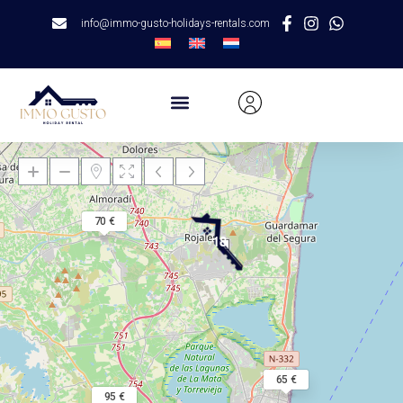
info@immo-gusto-holidays-rentals.com
70 €
18
Chargement des cartes
65 €
95 €