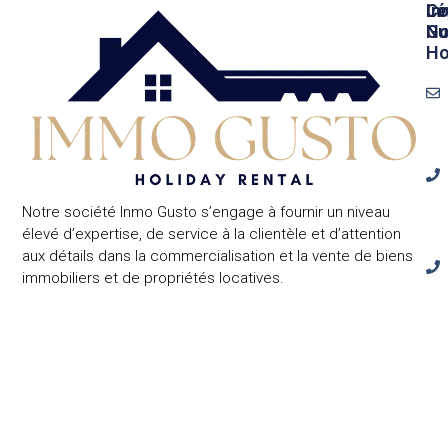
In
Lé
Co
Gu
No
Ho
Notre société Inmo Gusto s’engage à fournir un niveau
élevé d’expertise, de service à la clientèle et d’attention
aux détails dans la commercialisation et la vente de biens
immobiliers et de propriétés locatives.
Cal
Ben
24,
031
Fo