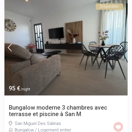
Disponibles
95 €
/night
Bungalow moderne 3 chambres avec
terrasse et piscine à San M
San Miguel Des Salinas
Bungalow
/
Logement entier