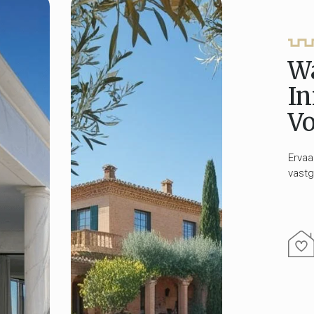
W
In
Vo
Ervaa
vastg