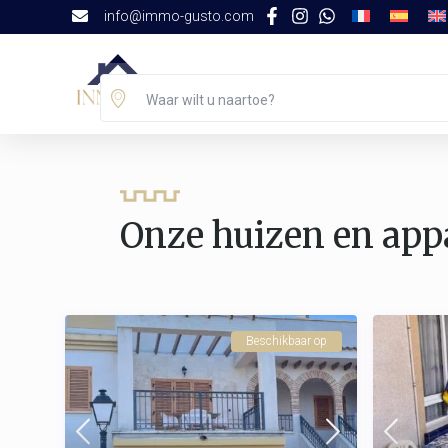
info@immo-gusto.com
Onze Vakantiehuizen
Waar wilt u naartoe?
Onze huizen en app
Beschikbaar op