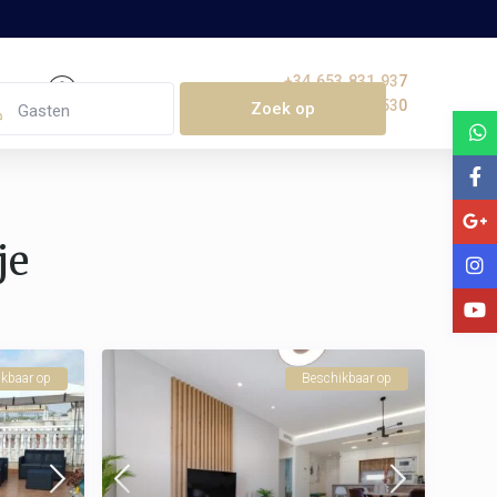
+34 653 831 937
+32 477 210 530
Gasten
je
kbaar op
Beschikbaar op