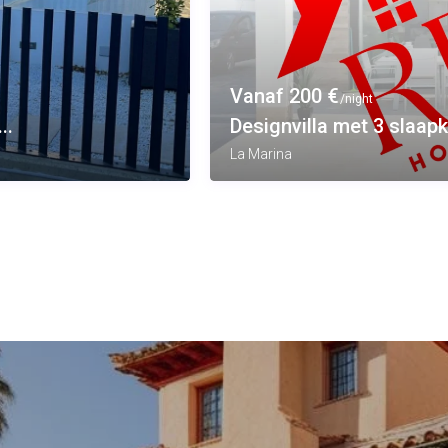
Vanaf 200 €
/night
..
Designvilla met 3 slaapk
La Marina