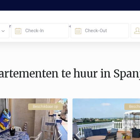
Geavanceerd Zoeken
Kopen / Te Koop
FAQ
Contacteer Ons
artementen te huur in Span
Beschikbaar op
Beschi