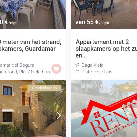
0 €
van 55 €
/night
/night
 meter van het strand,
Appartement met 2
pkamers, Guardamar
slaapkamers op het z
en...
amar del Segura
Daga Vieja
e grond
,
Plat
/
Hele huis
Plat
/
Hele huis
Beschikbaar op
Niet be