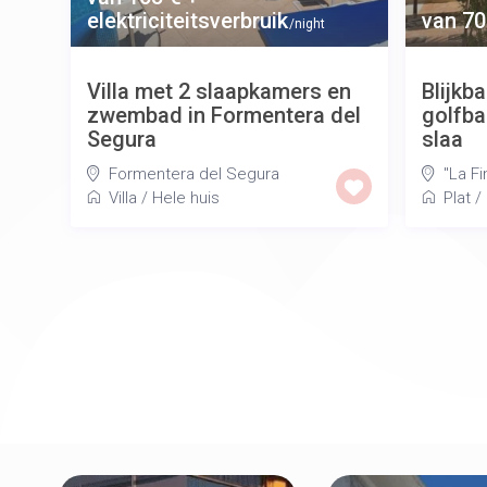
elektriciteitsverbruik
van 70
/night
Villa met 2 slaapkamers en
Blijkb
zwembad in Formentera del
golfba
Segura
slaa
Formentera del Segura
"La Fi
Villa
/
Hele huis
Plat
/