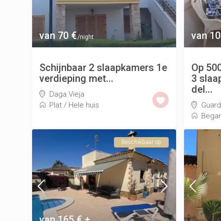
van 70 €
van 10
/night
Schijnbaar 2 slaapkamers 1e
Op 500
verdieping met...
3 slaa
del...
Daga Vieja
Plat
/
Hele huis
Guard
Began
Beschikbaar op
van 165 € +