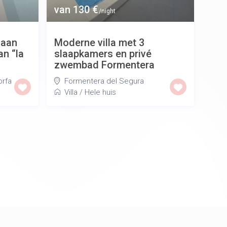
van 130 €
/night
 aan
Moderne villa met 3
an “la
slaapkamers en privé
zwembad Formentera
orfa
Formentera del Segura
Villa
/
Hele huis