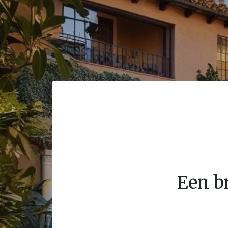
Een br