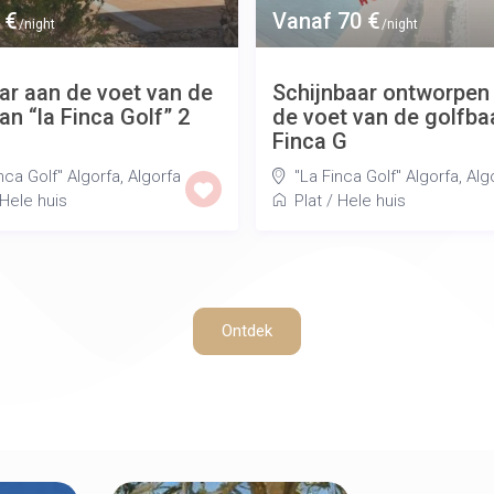
 €
Vanaf 70 €
/night
/night
aar aan de voet van de
Schijnbaar ontworpen
an “la Finca Golf” 2
de voet van de golfba
Finca G
nca Golf" Algorfa
,
Algorfa
"La Finca Golf" Algorfa
,
Alg
Hele huis
Plat
/
Hele huis
Ontdek