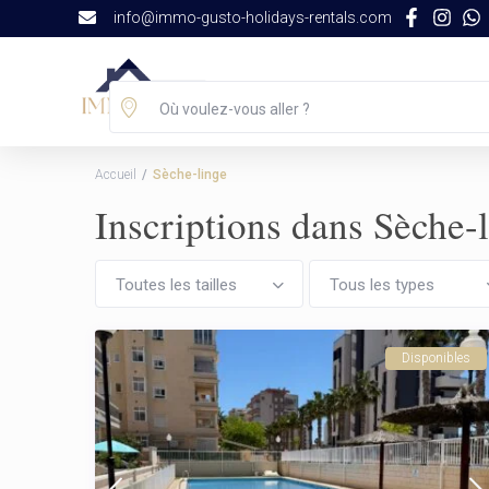
info@immo-gusto-holidays-rentals.com
Locations Saisonnières
Où voulez-vous aller ?
Accueil
Sèche-linge
Inscriptions dans Sèche-
Toutes les tailles
Tous les types
Disponibles