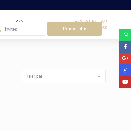
+34 653 831 937
+32 477 210 530
Invités
Trier par