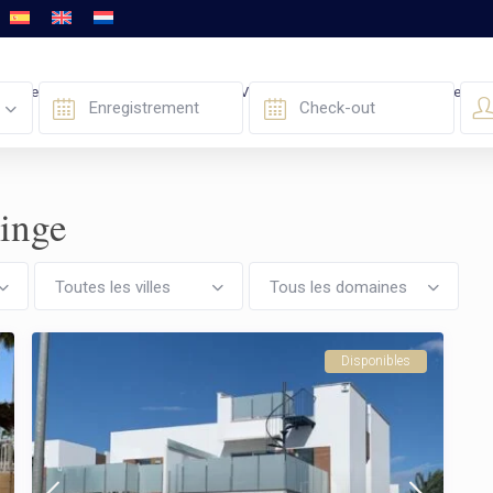
Recherche Avancée
À Acheter / À Vendre
FAQ
Nous Contacter
linge
Toutes les villes
Tous les domaines
Disponibles