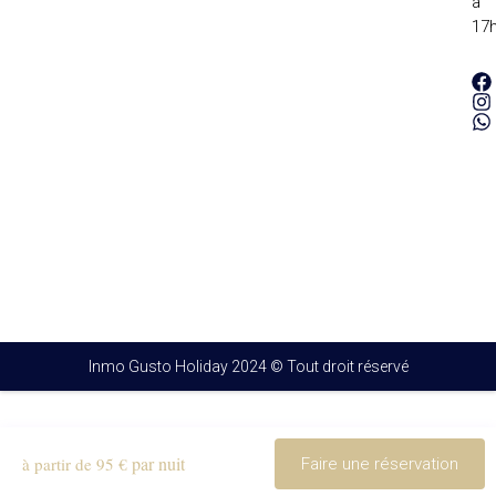
à
17
Inmo Gusto Holiday 2024 © Tout droit réservé
par nuit
à partir de 95 €
Faire une réservation