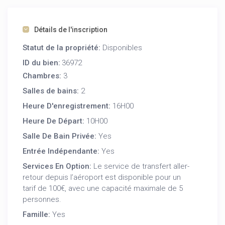
tout le nécessaire pour préparer vos repas.
Un espace fonctionnel avec un design moderne.
Salon confortable :
Détails de l'inscription
Canapés moelleux, télévision écran plat et
Statut de la propriété:
Disponibles
climatisation pour des moments de détente.
ID du bien:
Salle à manger attenante avec table et chaises en
36972
rotin.
Chambres:
3
Extérieur privé :
Salles de bains:
2
Grand jardin arboré avec une pergola ombragée
Heure D'enregistrement:
16H00
et un espace barbecue en pierre.
Terrasse aménagée avec mobilier d’extérieur
Heure De Départ:
10H00
pour vos repas en plein air.
Salle De Bain Privée:
Yes
Espace pour stationner votre véhicule.
Entrée Indépendante:
Piscine communautaire :
Yes
Accès à une grande piscine entourée de
Services En Option:
Le service de transfert aller-
palmiers et d’un espace détente, parfaite pour se
retour depuis l’aéroport est disponible pour un
rafraîchir pendant les journées chaudes.
tarif de 100€, avec une capacité maximale de 5
personnes.
Avantages supplémentaires :
Famille:
Yes