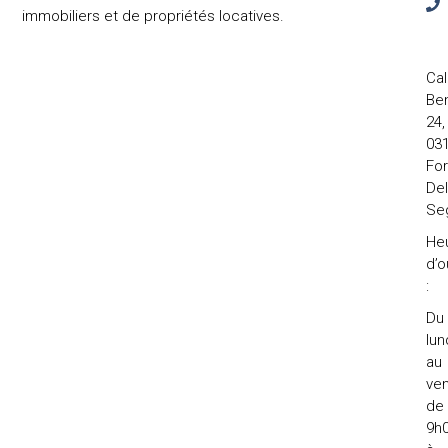
immobiliers et de propriétés locatives.
Cal
Ben
24,
031
Fo
Del
Se
He
d’o
:
Du
lun
au
ven
de
9h