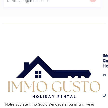
Villa
/
Logement entier
In
Lé
Co
Gu
No
Ho
Notre société Inmo Gusto s’engage à fournir un niveau