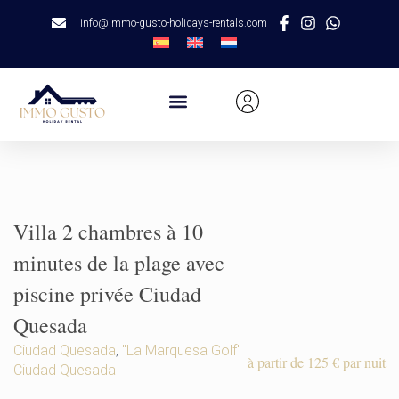
info@immo-gusto-holidays-rentals.com
Villa 2 chambres à 10
minutes de la plage avec
piscine privée Ciudad
Quesada
Ciudad Quesada
,
"La Marquesa Golf"
à partir de 125 € par nuit
Ciudad Quesada