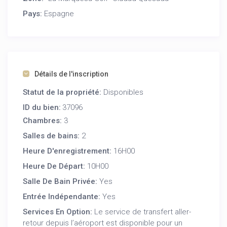
douche à l’italienne.
Pays:
Espagne
3 chambres climatisées dont une chambre
mansardée avec accès au solarium
Extérieur :
Grande terrasse équipée de meubles de jardin et
d’un coin repas.
Solarium sur le toit avec une vue imprenable sur
Détails de l'inscription
les environs.
Statut de la propriété:
Barbecue pour des soirées conviviales en
Disponibles
famille ou entre amis.
ID du bien:
37096
Confort :
Chambres:
3
Climatisation dans toutes les chambres.
Salles de bains:
2
Wi-Fi gratuit.
Place de parking privée.
Heure D'enregistrement:
16H00
Activités à proximité :
Golf La Marquesa, parcs
Heure De Départ:
10H00
aquatiques, randonnées et marchés locaux.
Salle De Bain Privée:
Yes
Cette villa est le choix parfait pour des vacances
Entrée Indépendante:
Yes
relaxantes et confortables sous le soleil espagnol et
Services En Option:
Le service de transfert aller-
non loin d’un golf. Réservez dès maintenant et
retour depuis l’aéroport est disponible pour un