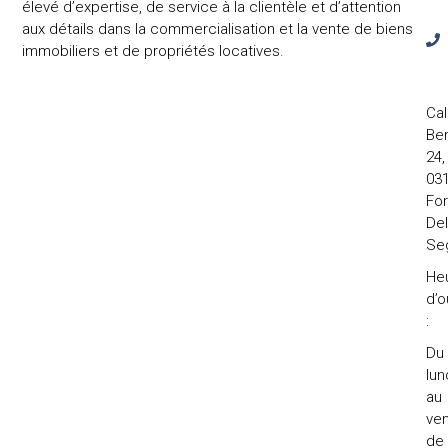
élevé d’expertise, de service à la clientèle et d’attention
aux détails dans la commercialisation et la vente de biens
immobiliers et de propriétés locatives.
Cal
Ben
24,
031
Fo
Del
Se
He
d’o
:
Du
lun
au
ven
de