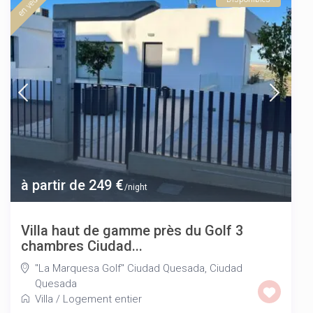
en vedette
à partir de 249 €
/night
Villa haut de gamme près du Golf 3
chambres Ciudad...
"La Marquesa Golf" Ciudad Quesada
,
Ciudad
Quesada
Villa
/
Logement entier