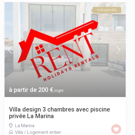
Indisponible
à partir de 200 €
/night
Villa design 3 chambres avec piscine
privée La Marina
La Marina
Villa
/
Logement entier