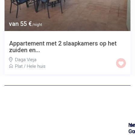
van 55 €
/night
Appartement met 2 slaapkamers op het
zuiden en...
Daga Vieja
Plat
/
Hele huis
In
N
Gu
Co