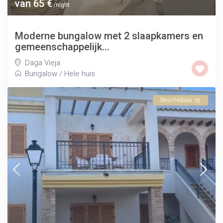
van 65 €
/night
Moderne bungalow met 2 slaapkamers en
gemeenschappelijk...
Daga Vieja
Bungalow
/
Hele huis
Beschikbaar op