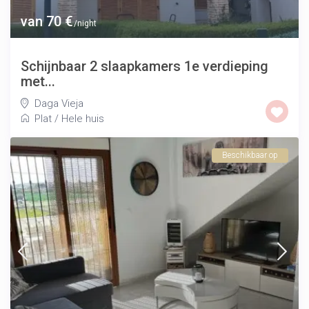
van 70 €
/night
Schijnbaar 2 slaapkamers 1e verdieping
met...
Daga Vieja
Plat
/
Hele huis
Beschikbaar op