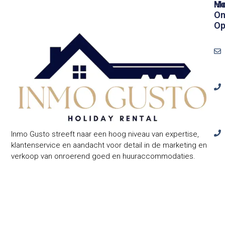
Ho
Me
On
O
Inmo Gusto streeft naar een hoog niveau van expertise,
Cal
klantenservice en aandacht voor detail in de marketing en
Ben
verkoop van onroerend goed en huuraccommodaties.
24,
031
Ope
Fo
:
Del
Ma
Se
tot
vri