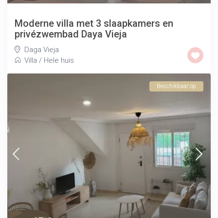
Moderne villa met 3 slaapkamers en
privézwembad Daya Vieja
Daga Vieja
Villa
/
Hele huis
Beschikbaar op